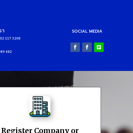
รา
SOCIAL MEDIA
: 02 117 3208
 089 482
Register Company or